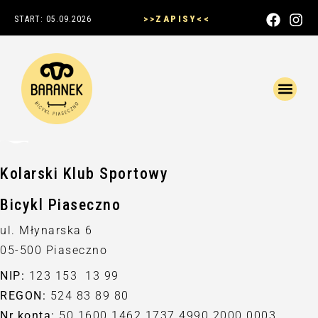
>>ZAPISY<<
START: 05.09.2026
Kolarski Klub Sportowy
Bicykl Piaseczno
ul. Młynarska 6
05-500 Piaseczno
NIP:
123 153 13 99
REGON:
524 83 89 80
Nr konta:
50 1600 1462 1737 4990 2000 0003