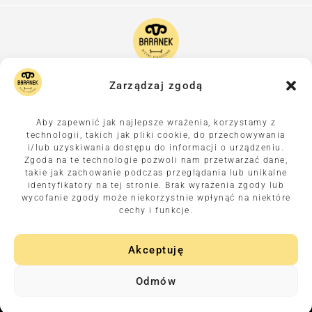
Zarządzaj zgodą
KOLARSKI KLUB SPORTOWY BICYKL PIASECZNO
UL. MŁYNARSKA 6, 05-500 PIASECZNO
DYREKTOR WYŚCIGU – PIOTR SZEWC
Aby zapewnić jak najlepsze wrażenia, korzystamy z
E-MAIL:
PIASECZYNSKIBARANEK@GMAIL.COM
technologii, takich jak pliki cookie, do przechowywania
i/lub uzyskiwania dostępu do informacji o urządzeniu.
Zgoda na te technologie pozwoli nam przetwarzać dane,
ORGANIZATOR
takie jak zachowanie podczas przeglądania lub unikalne
identyfikatory na tej stronie. Brak wyrażenia zgody lub
wycofanie zgody może niekorzystnie wpłynąć na niektóre
cechy i funkcje.
NASZE WYŚCIGI
Akceptuję
Odmów
© 2026 Wszelkie prawa zastrzeżone